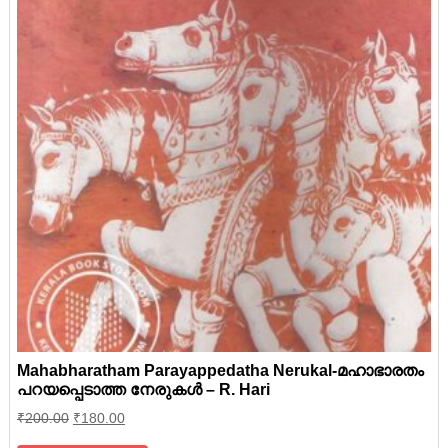
Mahabharatham Parayappedatha Nerukal-മഹാഭാരതം
പറയപ്പെടാത്ത നേരുകള്‍ – R. Hari
₹
200.00
₹
180.00