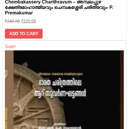
Chembakassery Charithravum – അമ്പലപ്പുഴ
ക്ഷേത്രമാഹാത്മ്യവും ചെമ്പകശ്ശേരി ചരിത്രവും- P.
Premakumar
₹
240.00
₹
220.00
ADD TO CART
Sale!