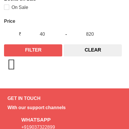
On Sale
Price
₹
-
FILTER
CLEAR
GET IN TOUCH
With our support channels
WHATSAPP
+919037322899