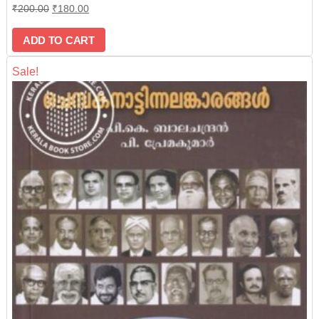
₹
200.00
₹
180.00
ADD TO CART
Sale!