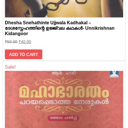
Dhesha Snehathinte Ujjwala Kadhakal –
ദേശസ്നേഹത്തിന്റെ ഉജ്ജ്വല കഥകള്‍- Unnikrishnan
Kidangoor
₹
50.00
₹
40.00
ADD TO CART
Sale!