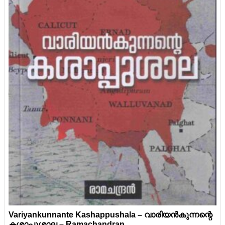
Variyankunnante Kashappushala – വാരിയൻകുന്നന്റെ
കശാപ്പുശാല – Ramachandran