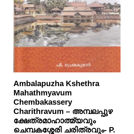
Ambalapuzha Kshethra
Mahathmyavum
Chembakassery
Charithravum – അമ്പലപ്പുഴ
ക്ഷേത്രമാഹാത്മ്യവും
ചെമ്പകശ്ശേരി ചരിത്രവും- P.