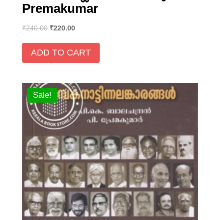
Premakumar
₹
240.00
₹
220.00
ADD TO CART
Sale!