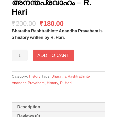
അനന്തപ്രവാഹം – R.
Hari
₹
200.00
₹
180.00
Bharatha Rashtrathinte Anandha Pravaham is
a history written by R. Hari.
Bharatharashtrathinte
ADD TO CART
Anandhapravaham
-
ഭാരതരാഷ്ട്രത്തിന്റെ
അനന്തപ്രവാഹം
Category:
History
Tags:
Bharatha Rashtrathinte
-
Anandha Pravaham
,
History
,
R. Hari
R.
Hari
quantity
Description
Reviews (0)