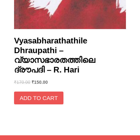
Vyasabharathathile
Dhraupathi –
വ്യാസഭാരതത്തിലെ
ദ്രൗപദി – R. Hari
₹
170.00
₹
150.00
ADD TO CART