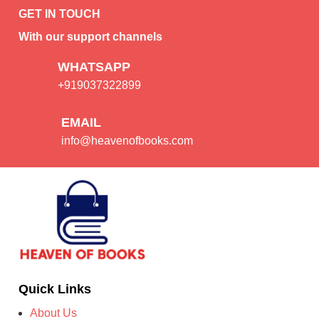
GET IN TOUCH
With our support channels
WHATSAPP
+919037322899
EMAIL
info@heavenofbooks.com
Quick Links
About Us