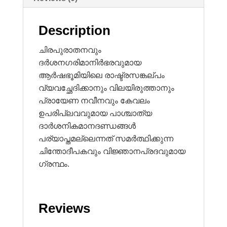
Description
ചിരപുരാതനവും
ദർശനഗരിമാനിർഭരവുമായ
ആർഷഭൂമിയിലെ രാഷ്ട്രസങ്കല്പം
വ്യവച്ഛേദിക്കാനും വിലയിരുത്താനും
പ്രായേണ നവീനവും കേവലം
ഉപരിപ്ലവവുമായ പാശ്ചാത്യ
ദാർശനികമാനദണ്ഡങ്ങൾ
പര്യാപ്തമല്ലെന്നത് സമർത്ഥിക്കുന്ന
ചിന്തോദീപകവും വിജ്ഞാനപ്രദവുമായ
ഗ്രന്ഥം.
Reviews