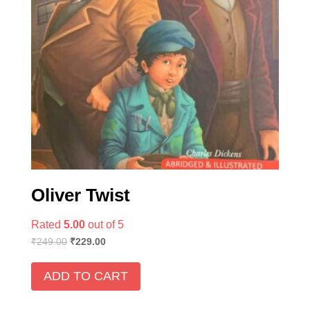
Oliver Twist
Rated
5.00
out of 5
₹
249.00
₹
229.00
ADD TO CART