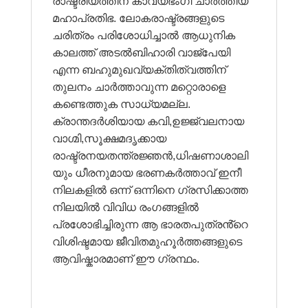
രാഷ്ട്രീയത്തിന് കാവ്യഭംഗി ചാർത്തിയ
മഹാപ്രതിഭ. ലോകരാഷ്ട്രങ്ങളുടെ
ചരിത്രം പരിശോധിച്ചാൽ ആധുനിക
കാലത്ത് അടൽബിഹാരി വാജ്‌പേയി
എന്ന ബഹുമുഖവ്യക്തിത്വത്തിന്
തുലനം ചാർത്താവുന്ന മറ്റൊരാളെ
കണ്ടെത്തുക സാധ്യമല്ല.
ക്രാന്തദർശിയായ കവി,ഉജ്ജ്വലനായ
വാഗ്മി,സൂക്ഷമദൃക്കായ
രാഷ്ട്രനയതന്ത്രജ്ഞൻ,ധിഷണാശാലി
യും ധീരനുമായ ഭരണകർത്താവ് ഇനീ
നിലകളിൽ ഒന്ന് ഒന്നിനെ ഗ്രസിക്കാത്ത
നിലയിൽ വിവിധ രംഗങ്ങളിൽ
പ്രശോഭിച്ചിരുന്ന ആ ഭാരതപുത്രൻ്റെ
വിശിഷ്ടമായ ജീവിതമുഹൂർത്തങ്ങളുടെ
ആവിഷ്കാരമാണ് ഈ ഗ്രന്ഥം.