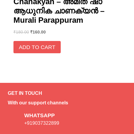
Chanakyan – അമിത് ഷാ
ആധുനിക ചാണക്യൻ –
Murali Parappuram
₹
180.00
₹
160.00
ADD TO CART
GET IN TOUCH
With our support channels
WHATSAPP
+919037322899