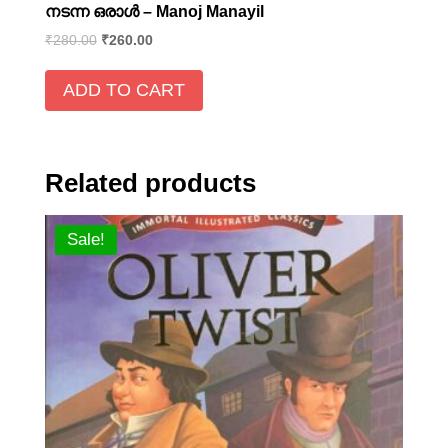
നടന്ന ഒരാൾ – Manoj Manayil
₹
280.00
₹
260.00
ADD TO CART
Related products
Sale!