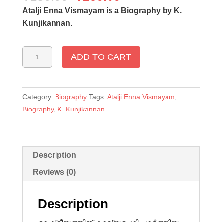
Atalji Enna Vismayam is a Biography by K.
Kunjikannan.
Atlji
ADD TO CART
Enna
Vismayam-
അടല്‍ജി
എന്ന
Category:
Biography
Tags:
Atalji Enna Vismayam
,
വിസ്മയം-
Biography
,
K. Kunjikannan
K.
Kunjikannan
quantity
Description
Reviews (0)
Description